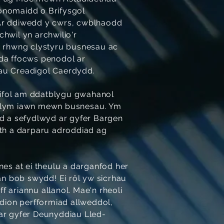
onomaidd o Brifysgol
Ar ddiwedd y cwrs, cwblhaodd
hwil yn archwilio'r
u rhwng clystyru busnesau ac
da ffocws penodol ar
au Creadigol Caerdydd.
ifol am ddatblygu gwahanol
yflym iawn mewn busnesau. Ym
d a sefydlwyd ar gyfer Bargen
th a darparu adroddiad ag
es at ei theulu a darganfod her
ân bob swydd! Ei rôl yw sicrhau
f ariannu allanol. Mae'n rheoli
dion perfformiad allweddol,
 ar gyfer Deunyddiau Lled-