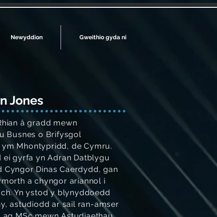
Newyddion
Gweithio gyda ni
an Jones
Rhian â gradd mewn
u Busnes o Brifysgol
ym Mhontypridd, de Cymru.
ei gyrfa yn Adran Datblygu
 Cyngor Dinas Caerdydd, gan
morth a chyngor ariannol i
ch. Yn ystod y blynyddoedd
y, astudiodd ar sail ran-amser
d ag MSc mewn Astudiaethau