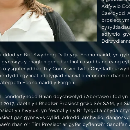
Adfywio Ec
Caerdydd. 
brosiect ymc
cysylltiada
adfywio, gy
Ddiwydiann
 ddod yn Brif Swyddog Datblygu Economaidd, yn gyfr
 gynnwys y rhaglen genedlaethol i osod band eang c
n o ysgrifenyddiaeth y Comisiwn Twf a Chystadleurwyd
aerdydd i gynnal adolygiad manwl o economi'r rhanbar
Strategaeth Economaidd y Fargen.
, penderfynodd Rhian ddychwelyd i Abertawe i fod yn n
t 2017, daeth yn Rheolwr Prosiect grŵp Sêr SAM, yn Si
siect yn hwylus, yn fewnol yn y Brifysgol a chyda chyrf
siect gan gynnwys cyllid, adrodd, archwilio, dangosyd
e'n rhan o'r Tîm Prosiect ar gyfer cyflenwi'r Ganolfan