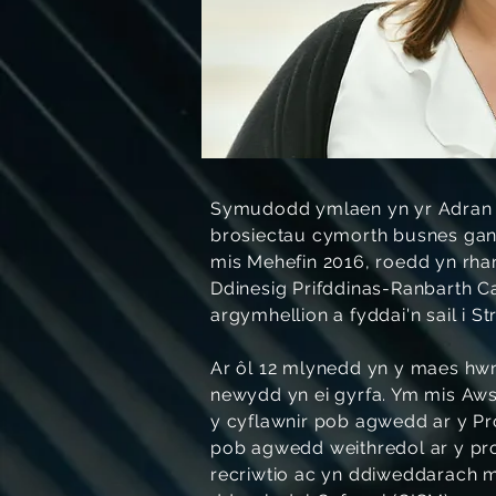
Symudodd ymlaen yn yr Adran i
brosiectau cymorth busnes gan
mis Mehefin 2016, roedd yn rha
Ddinesig Prifddinas-Ranbarth C
argymhellion a fyddai'n sail i 
Ar ôl 12 mlynedd yn y maes hwn
newydd yn ei gyrfa. Ym mis Aws
y cyflawnir pob agwedd ar y Pro
pob agwedd weithredol ar y pro
recriwtio ac yn ddiweddarach ma