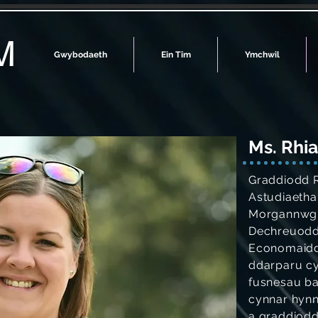
M
Gwybodaeth
Ein Tîm
Ymchwil
Ms. Rhi
Graddiodd 
Astudiaetha
Morgannwg 
Dechreuodd 
Economaidd
ddarparu cy
fusnesau ba
cynnar hynn
a graddiod