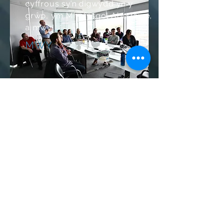
cyffrous sy’n digwydd yn y
grŵp, ym Mhrifysgol Abertawe,
a mwy!
MWY
© 2020 Dyluniwyd gan Farid Shahandeh &
Heather Evans
I ddysgu mwy, cysylltwch â ni ar