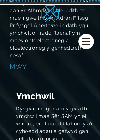
Deunyddiau Cynaliadwy Uwch)
gan yr Athro Paul Meredith ac
mae’n gweithio yn Adran Ffiseg
Prifysgol Abertawe i ddatblygu
ymchwil o’r radd flaenaf ym
maes optoelectroneg a
bioelectroneg y genhedlaeth
nesaf.
MWY
Ymchwil
Dysgwch ragor am y gwaith
ymchwil mae Sêr SAM yn ei
wneud, ei alluoedd labordy a’r
cyhoeddiadau a gafwyd gan
aelodau o’r grŵp a