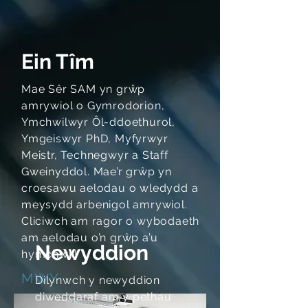
Ein Tîm
Mae Sêr SAM yn grŵp
amrywiol o Gymrodorion,
Ymchwilwyr Ôl-ddoethurol,
Ymgeiswyr PhD, Myfyrwyr
Meistr, Technegwyr a Staff
Gweinyddol. Mae’r grŵp yn
croesawu aelodau o wledydd a
meysydd arbenigol amrywiol.
Cliciwch am ragor o wybodaeth
am aelodau o’n grŵp a’u
Newyddion
hymchwil!
MWY
Dilynwch y newyddion
diweddaraf am y pethau