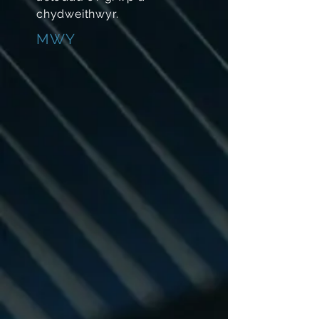
chydweithwyr.
MWY