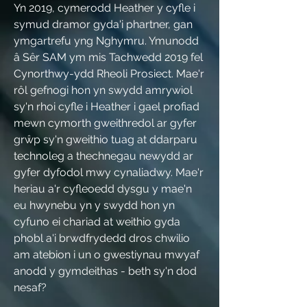
Yn 2019, cymerodd Heather y cyfle i
symud dramor gyda'i phartner, gan
ymgartrefu yng Nghymru. Ymunodd
â Sêr SAM ym mis Tachwedd 2019 fel
Cynorthwy-ydd Rheoli Prosiect. Mae'r
rôl gefnogi hon yn swydd amrywiol
sy'n rhoi cyfle i Heather i gael profiad
mewn cymorth gweithredol ar gyfer
grŵp sy'n gweithio tuag at ddarparu
technoleg a thechnegau newydd ar
gyfer dyfodol mwy cynaliadwy. Mae'r
heriau a'r cyfleoedd dysgu y mae'n
eu hwynebu yn y swydd hon yn
cyfuno ei chariad at weithio gyda
phobl a'i brwdfrydedd dros chwilio
am atebion i un o gwestiynau mwyaf
anodd y gymdeithas - beth sy'n dod
nesaf?