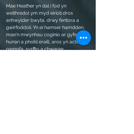
Mae Heather yn dal i fod yn
weithredol ym myd eirioli dros
anhwylder bwyta, drwy fentora a
gwirfoddoli. Yn ei hamser hamdden,
mae'n mwynhau coginio ar gyfer ei
hunan a phobl eraill, aros yn actif yn y
gampfa, syrffio a chwarae
cerddoriaeth. Hefyd, mae ganddi
gariad at gwrw crefft.
Cyswllt
(Bydd clicio unrhyw un o'r
dolenni yn agor ffenestr newydd)
LinkedIn