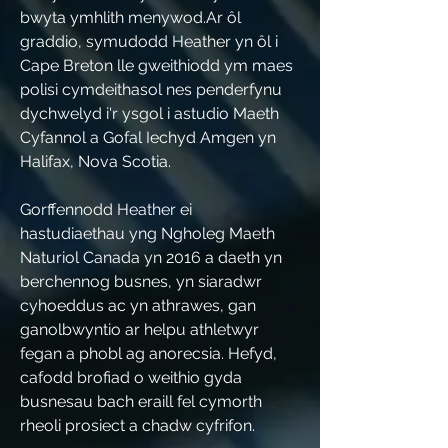
bwyta ymhlith menywod.Ar ôl
graddio, symudodd Heather yn ôl i
Cape Breton lle gweithiodd ym maes
polisi cymdeithasol nes penderfynu
dychwelyd i'r ysgol i astudio Maeth
Cyfannol a Gofal Iechyd Amgen yn
Halifax, Nova Scotia.
Gorffennodd Heather ei
hastudiaethau yng Ngholeg Maeth
Naturiol Canada yn 2016 a daeth yn
berchennog busnes, yn siaradwr
cyhoeddus ac yn athrawes, gan
ganolbwyntio ar helpu athletwyr
fegan a phobl ag anorecsia. Hefyd,
cafodd brofiad o weithio gyda
busnesau bach eraill fel cymorth
rheoli prosiect a chadw cyfrifon.