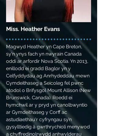
Miss. Heather Evans
Magwyd Heather yn Cape Breton,
sy'n ynys fach yn nwyrain Canada
oddi ar arfordir Nova Scotia. Yn 2013,
enillodd ei gradd Baglor yn y
Celfyddydau ag Anrhydeddau mewn
Cymdeithaseg a Seicoleg fel pwnc
atodol o Brifysgol Mount Allison (New
Brunswick, Canada). Roedd ei
hymchwil ar y pryd yn canolbwyntio
ar Gymdeithaseg y Corff ac
astudiaethau'r cyfryngau sy’n
gysylltiedig â gwrthrychioli menywod
a chyffredinolrwydd anhwylderau