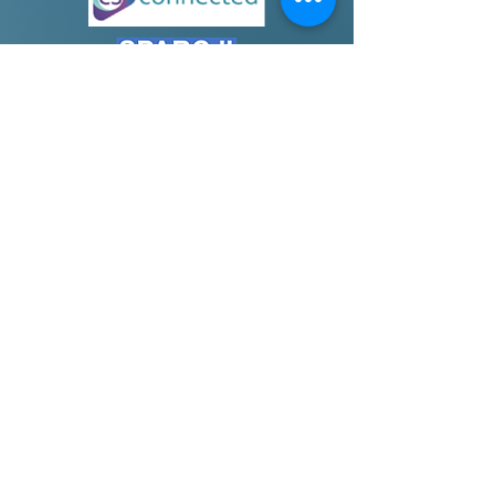
Contractau a Dyfarniadau