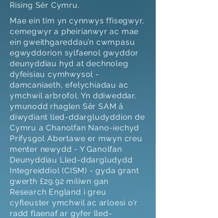
Rising Sêr Cymru.
Mae ein tîm yn cynnwys ffisegwyr,
cemegwyr a pheirianwyr ac mae
ein gweithgareddau’n cwmpasu
egwyddorion sylfaenol gwyddor
deunyddiau hyd at dechnoleg
dyfeisiau cymhwysol -
damcaniaeth, efelychiadau ac
ymchwil arbrofol. Yn ddiweddar,
ymunodd rhaglen Sêr SAM â
diwydiant lled-ddargludyddion de
Cymru a Chanolfan Nano-iechyd
Prifysgol Abertawe er mwyn creu
menter newydd - Y Ganolfan
Deunyddiau Lled-ddargludydd
Integreiddiol (CISM) - gyda grant
gwerth £29.92 miliwn gan
Research England i greu
cyfleuster ymchwil ac arloesi o’r
radd flaenaf ar gyfer lled-