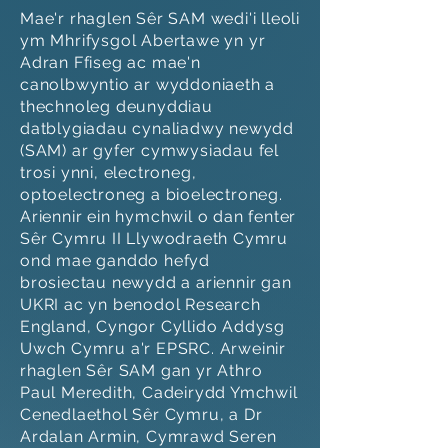
Mae'r rhaglen Sêr SAM wedi'i lleoli
ym Mhrifysgol Abertawe yn yr
Adran Ffiseg ac mae'n
canolbwyntio ar wyddoniaeth a
thechnoleg deunyddiau
datblygiadau cynaliadwy newydd
(SAM) ar gyfer cymwysiadau fel
trosi ynni, electroneg,
optoelectroneg a bioelectroneg.
Ariennir ein hymchwil o dan fenter
Sêr Cymru II Llywodraeth Cymru
ond mae ganddo hefyd
brosiectau newydd a ariennir gan
UKRI ac yn benodol Research
England, Cyngor Cyllido Addysg
Uwch Cymru a'r EPSRC. Arweinir
rhaglen Sêr SAM gan yr Athro
Paul Meredith, Cadeirydd Ymchwil
Cenedlaethol Sêr Cymru, a Dr
Ardalan Armin, Cymrawd Seren