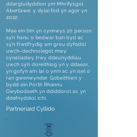
ddargludyddion ym Mhrifysgol
Abertawe, y dylai fod yn agor yn
2022.
Mae ein tîm yn cynnwys 20 person
sy’n hanu o bedwar ban byd ac
sy’n frwdfrydig am greu dyfodol
uwch-dechnolegol mwy
cynaliadwy trwy ddeunyddiau
uwch sy’n doreithiog yn y ddaear,
yn gofyn am lai o ynni ac yn isel o
ran gwenwynder. Gobeithiwn y
bydd ein Porth Rhannu
Gwybodaeth yn ddiddorol ac yn
ddefnyddiol ichi.
Partneriaid Cyllido